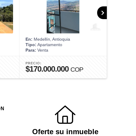
En:
Medellín, Antioquia
En:
Medellín
Tipo:
Apartamento
Tipo:
Apart
Para:
Venta
Para:
Venta
PRECIO:
PRECIO:
$170.000.000
$875.0
COP
ÓN
Oferte su inmueble