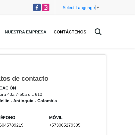
Facebook
Instagram
Select Language
▼
NUESTRA EMPRESA
CONTÁCTENOS
tos de contacto
ICACIÓN
rera 43a 7-50a ofc 610
ellín - Antioquia - Colombia
LÉFONO
MÓVIL
6045789219
+573005279395