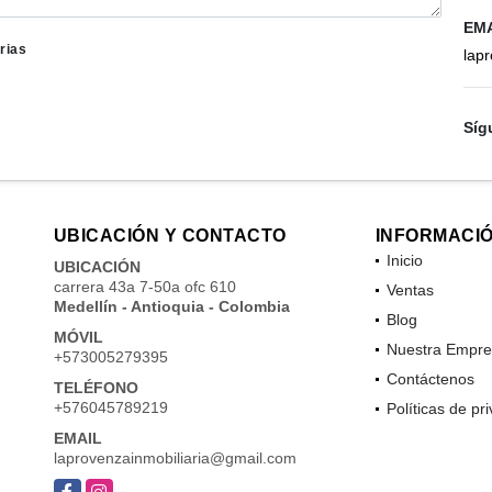
EM
rias
lap
Síg
UBICACIÓN Y CONTACTO
INFORMACI
Inicio
UBICACIÓN
carrera 43a 7-50a ofc 610
Ventas
Medellín - Antioquia - Colombia
Blog
MÓVIL
Nuestra Empre
+573005279395
Contáctenos
TELÉFONO
+576045789219
Políticas de pr
EMAIL
laprovenzainmobiliaria@gmail.com
Facebook
Instagram