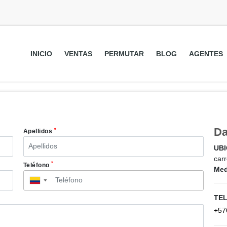
INICIO
VENTAS
PERMUTAR
BLOG
AGENTES
Da
*
Apellidos
UB
car
*
Teléfono
Med
▼
TE
+57