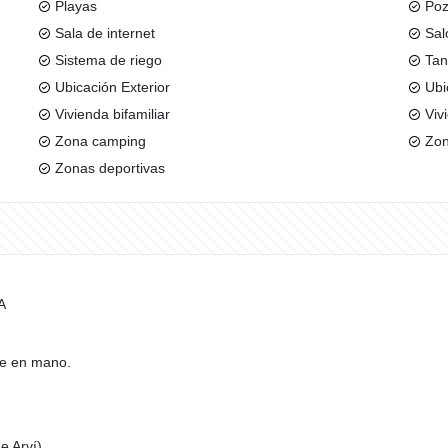
Playas
Poz
Sala de internet
Sal
Sistema de riego
Tan
Ubicación Exterior
Ubi
Vivienda bifamiliar
Viv
Zona camping
Zon
Zonas deportivas
A
ave en mano.
e Arví).