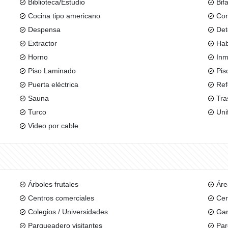
Biblioteca/Estudio
Bif
Cocina tipo americano
Con
Despensa
Det
Extractor
Hab
Horno
Inm
Piso Laminado
Pis
Puerta eléctrica
Re
Sauna
Tra
Turco
Uni
Video por cable
Árboles frutales
Áre
Centros comerciales
Cer
Colegios / Universidades
Gar
Parqueadero visitantes
Par