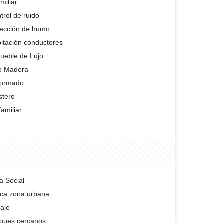
amiliar
trol de ruido
ección de humo
itación conductores
ueble de Lujo
o Madera
formado
stero
familiar
a Social
ca zona urbana
aje
ques cercanos