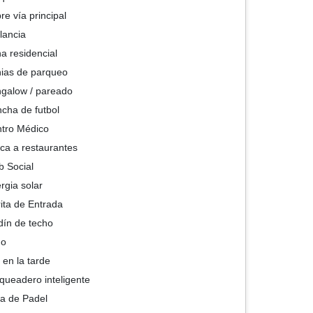
re vía principal
ilancia
a residencial
ias de parqueo
galow / pareado
cha de futbol
tro Médico
ca a restaurantes
b Social
rgia solar
ita de Entrada
dín de techo
go
 en la tarde
queadero inteligente
ta de Padel