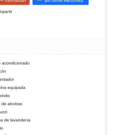
información
por correo electrónico
partir
e acondicionado
cón
entador
ina equipada
ósito
l de alcobas
uzzi
a de lavandería
llo