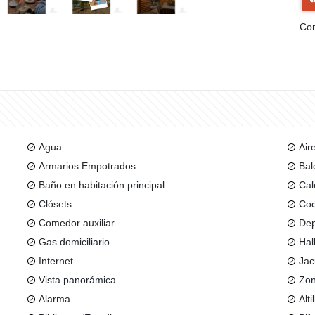
Com
Agua
Air
Armarios Empotrados
Bal
Baño en habitación principal
Cal
Clósets
Coc
Comedor auxiliar
Dep
Gas domiciliario
Hal
Internet
Jac
Vista panorámica
Zon
Alarma
Alti