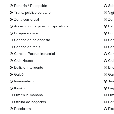
Portería / Recepción
Sob
Trans. público cercano
Vig
Zona comercial
Zon
Acceso con tarjetas o dispositivos
Bah
Bosque nativos
Bun
Cancha de baloncesto
Can
Cancha de tenis
Cen
Cerca a Parque industrial
Cer
Club House
Clu
Edificio Inteligente
Ene
Galpón
Gar
Invernadero
Jar
Kiosko
La
Luz en la mañana
Luz
Oficina de negocios
Par
Pesebrera
Pis