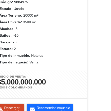
Código:
9884975
Estado:
Usado
Área Terreno:
20000 m²
Área Privada:
3500 m²
Alcobas:
8
Baños:
>10
Garaje:
20
Estrato:
2
Tipo de inmueble:
Hoteles
Tipo de negocio:
Venta
RECIO DE VENTA:
$5.000.000.000
ESOS COLOMBIANOS
Descargar
Recomendar inmueble