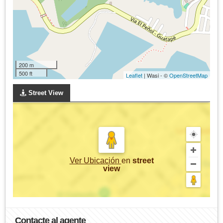
200 m
500 ft
Leaflet
| Wasi - ©
OpenStreetMap
Street View
Ver Ubicación
en
street
view
Contacte al agente