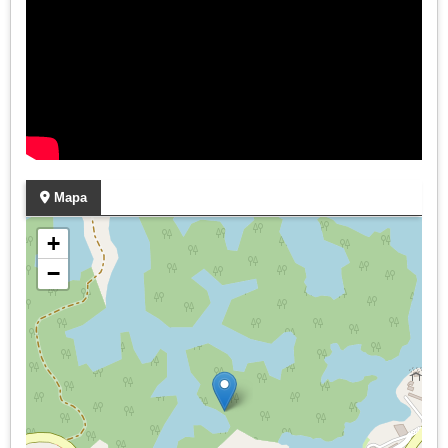
Mapa
+
−