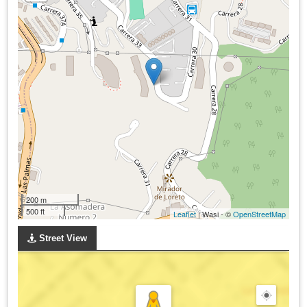
200 m
500 ft
Leaflet
| Wasi - ©
OpenStreetMap
Street View