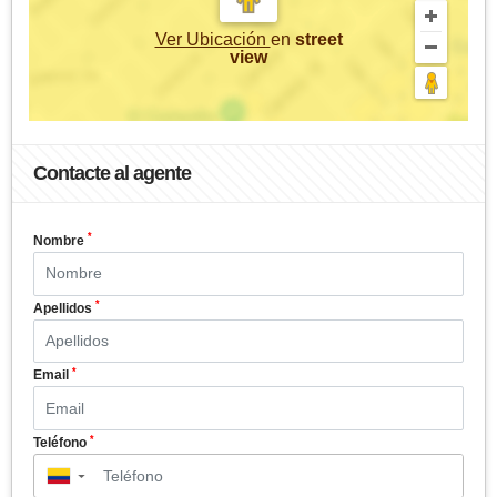
Ver Ubicación
en
street
view
Contacte al agente
*
Nombre
*
Apellidos
*
Email
*
Teléfono
▼