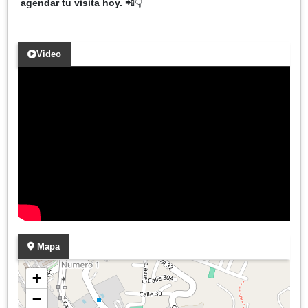
agendar tu visita hoy.
📲👇
Video
Mapa
+
−