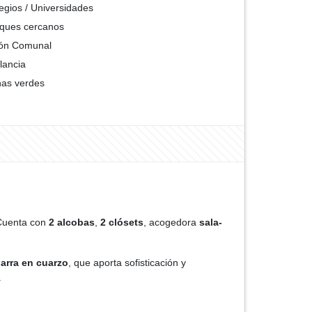
egios / Universidades
ques cercanos
ón Comunal
ilancia
as verdes
 Cuenta con
2 alcobas
,
2 clósets
, acogedora
sala-
arra en cuarzo
, que aporta sofisticación y
.