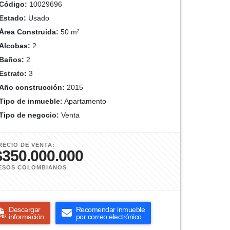
Código:
10029696
Estado:
Usado
Área Construida:
50 m²
Alcobas:
2
Baños:
2
Estrato:
3
Año construcción:
2015
Tipo de inmueble:
Apartamento
Tipo de negocio:
Venta
RECIO DE VENTA:
$350.000.000
ESOS COLOMBIANOS
Descargar
Recomendar inmueble
información
por correo electrónico