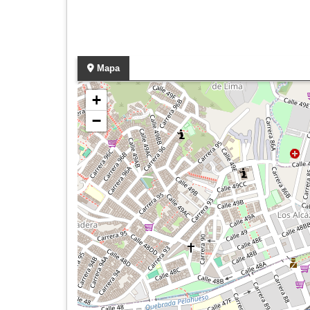
Mapa
+
−