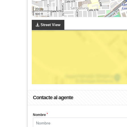
200 m
500 ft
Street View
Contacte al agente
*
Nombre