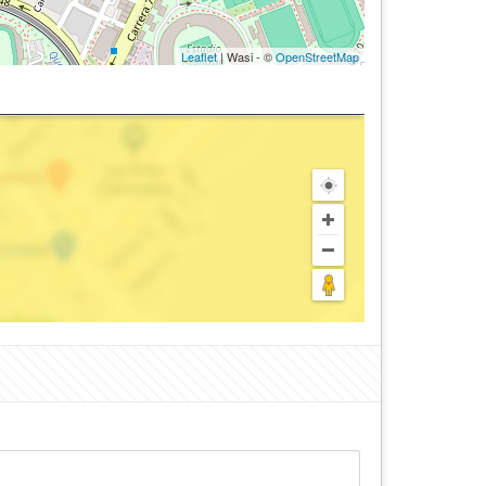
Leaflet
| Wasi - ©
OpenStreetMap