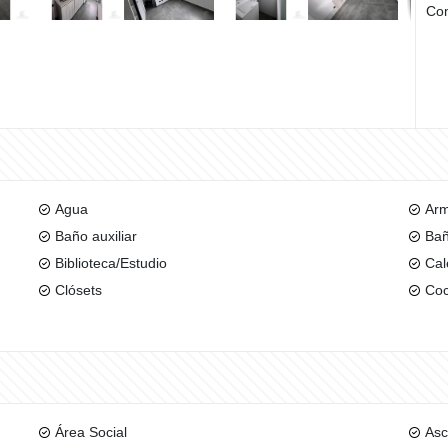
Com
Agua
Arm
Baño auxiliar
Bañ
Biblioteca/Estudio
Cal
Clósets
Coc
Área Social
Asc