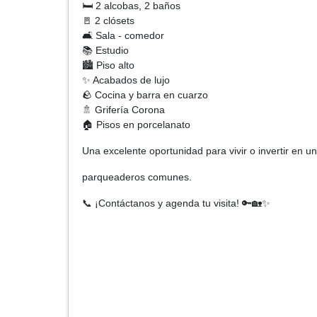
🛏️ 2 alcobas, 2 baños
🚪 2 clósets
🛋️ Sala - comedor
📚 Estudio
🏙️ Piso alto
✨ Acabados de lujo
🪨 Cocina y barra en cuarzo
🚿 Grifería Corona
🏠 Pisos en porcelanato
Una excelente oportunidad para vivir o invertir en u
parqueaderos comunes.
📞 ¡Contáctanos y agenda tu visita! 🔑🏡✨