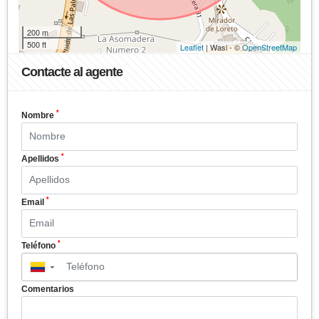
200 m
500 ft
Leaflet
| Wasi - ©
OpenStreetMap
Contacte al agente
*
Nombre
*
Apellidos
*
Email
*
Teléfono
▼
Comentarios