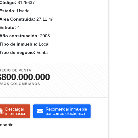
Código:
8125637
Estado:
Usado
Área Construida:
27.11 m²
Estrato:
4
Año construcción:
2003
Tipo de inmueble:
Local
Tipo de negocio:
Venta
RECIO DE VENTA:
$800.000.000
ESOS COLOMBIANOS
Descargar
Recomendar inmueble
información
por correo electrónico
partir