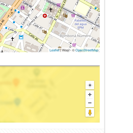
Leaflet
| Wasi - ©
OpenStreetMap