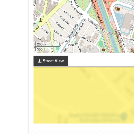
200 m
500 ft
Street View