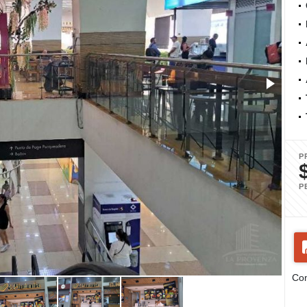
P
P
Com