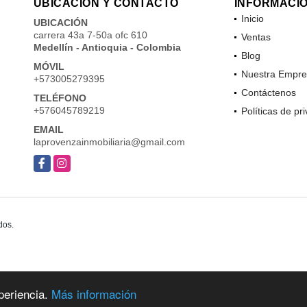
UBICACIÓN Y CONTACTO
INFORMACI
Inicio
UBICACIÓN
carrera 43a 7-50a ofc 610
Ventas
Medellín - Antioquia - Colombia
Blog
MÓVIL
Nuestra Empre
+573005279395
Contáctenos
TELÉFONO
+576045789219
Políticas de pr
EMAIL
laprovenzainmobiliaria@gmail.com
Facebook
Instagram
dos.
periencia.
Más información