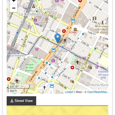
+
−
200 m
500 ft
Leaflet
| Wasi - ©
OpenStreetMap
Street View