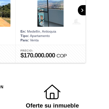
En:
Medellín, Antioquia
En:
Medellín
Tipo:
Apartamento
Tipo:
Apart
Para:
Venta
Para:
Venta
PRECIO:
PRECIO:
$170.000.000
$875.0
COP
ÓN
Oferte su inmueble