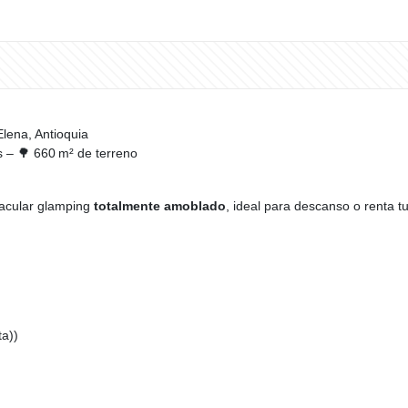
lena, Antioquia
s – 🌳 660 m² de terreno
tacular glamping
totalmente amoblado
, ideal para descanso o renta tur
ta))