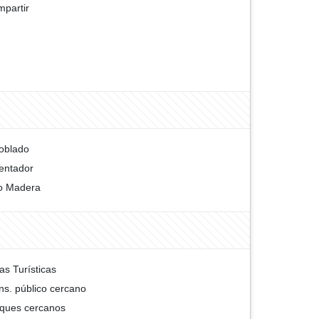
partir
oblado
entador
o Madera
as Turísticas
ns. público cercano
ques cercanos