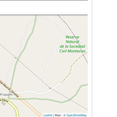
Leaflet
| Wasi - ©
OpenStreetMap