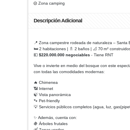
Zona camping
Descripción Adicional
📍 Zona campestre rodeada de naturaleza – Santa E
🛏 2 habitaciones | 🚿 2 baños | 📐 70 m² construido
💵
$220.000.000 negociables
- Tiene RNT
Vive o invierte en medio del bosque con este espec
con todas las comodidades modernas:
🔥 Chimenea
📶 Internet
🍃 Vista panorámica
🐾 Pet-friendly
💡 Servicios públicos completos (agua, luz, gas(pipe
✨ Además, cuenta con:
🍇 Árboles frutales
🛶 Zonas verdes