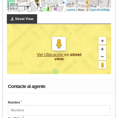
200 m
500 ft
Leaflet
| Wasi - ©
OpenStreetMap
Street View
Ver Ubicación
en
street
view
Contacte al agente
*
Nombre
*