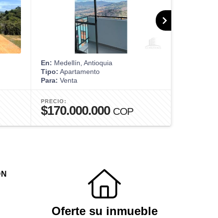
En:
Medellín, Antioquia
En:
Medellín
Tipo:
Apartamento
Tipo:
Apart
Para:
Venta
Para:
Venta
PRECIO:
PRECIO:
$170.000.000
$875.0
COP
ÓN
Oferte su inmueble