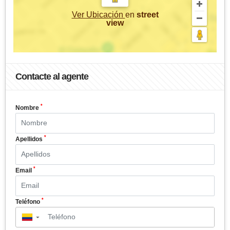
Ver Ubicación
en
street
view
Contacte al agente
*
Nombre
*
Apellidos
*
Email
*
Teléfono
▼