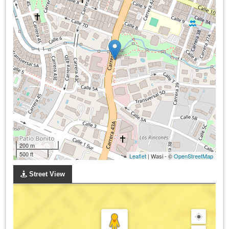
200 m
500 ft
Leaflet
| Wasi - ©
OpenStreetMap
Street View