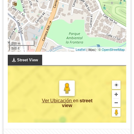
200 m
500 ft
Leaflet
| Wasi - ©
OpenStreetMap
Street View
Ver Ubicación
en
street
view