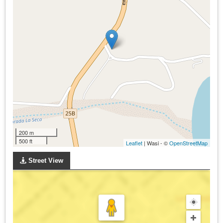
200 m
500 ft
Leaflet
| Wasi - ©
OpenStreetMap
Street View