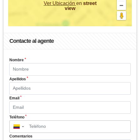
Ver Ubicación
en
street
view
Contacte al agente
*
Nombre
*
Apellidos
*
Email
*
Teléfono
▼
Comentarios