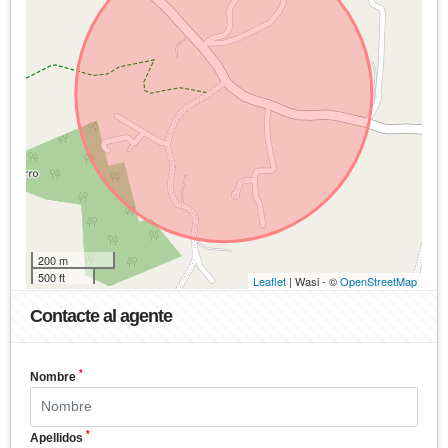
200 m
500 ft
Leaflet
| Wasi - ©
OpenStreetMap
Contacte al agente
*
Nombre
*
Apellidos