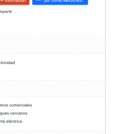
información
por correo electrónico
partir
ctricidad
tros comerciales
ques cercanos
nta eléctrica