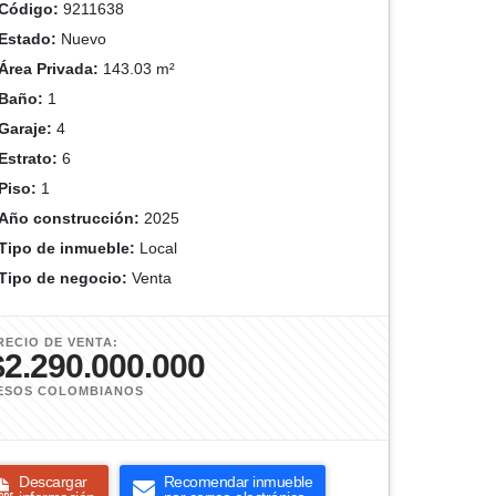
Código:
9211638
Estado:
Nuevo
Área Privada:
143.03 m²
Baño:
1
Garaje:
4
Estrato:
6
Piso:
1
Año construcción:
2025
Tipo de inmueble:
Local
Tipo de negocio:
Venta
RECIO DE VENTA:
$2.290.000.000
ESOS COLOMBIANOS
Descargar
Recomendar inmueble