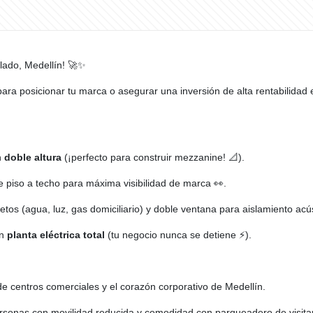
lado, Medellín! 🚀✨
o para posicionar tu marca o asegurar una inversión de alta rentabilida
n
doble altura
(¡perfecto para construir mezzanine! 📐).
 piso a techo para máxima visibilidad de marca 👀.
tos (agua, luz, gas domiciliario) y doble ventana para aislamiento acús
on
planta eléctrica total
(tu negocio nunca se detiene ⚡).
de centros comerciales y el corazón corporativo de Medellín.
onas con movilidad reducida y comodidad con parqueadero de visitan