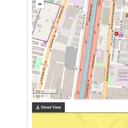
−
200 m
500 ft
Street View