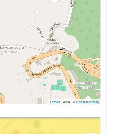
Leaflet
| Wasi - ©
OpenStreetMap