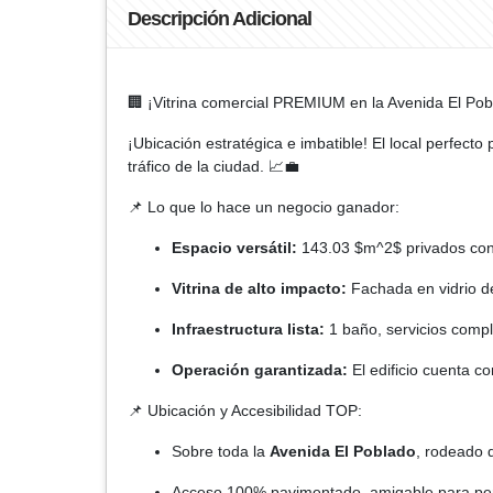
Descripción Adicional
🏢 ¡Vitrina comercial PREMIUM en la Avenida El Pob
¡Ubicación estratégica e imbatible! El local perfect
tráfico de la ciudad. 📈💼
📌 Lo que lo hace un negocio ganador:
Espacio versátil:
143.03 $m^2$ privados co
Vitrina de alto impacto:
Fachada en vidrio de
Infraestructura lista:
1 baño, servicios comple
Operación garantizada:
El edificio cuenta c
📌 Ubicación y Accesibilidad TOP:
Sobre toda la
Avenida El Poblado
, rodeado 
Acceso 100% pavimentado, amigable para pers