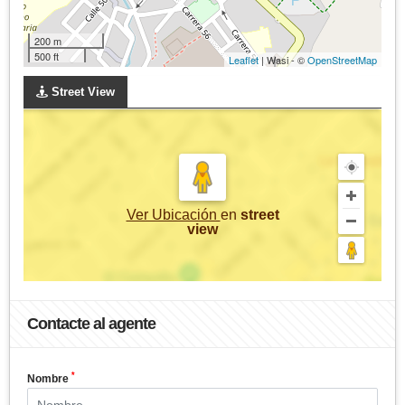
200 m
500 ft
Leaflet
| Wasi - ©
OpenStreetMap
Street View
Ver Ubicación
en
street
view
Contacte al agente
*
Nombre