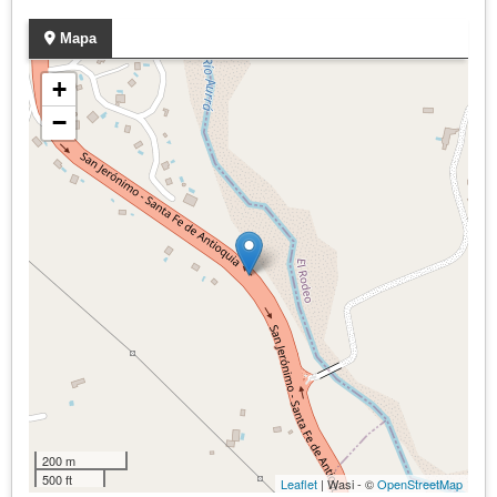
Mapa
+
−
200 m
500 ft
Leaflet
| Wasi - ©
OpenStreetMap