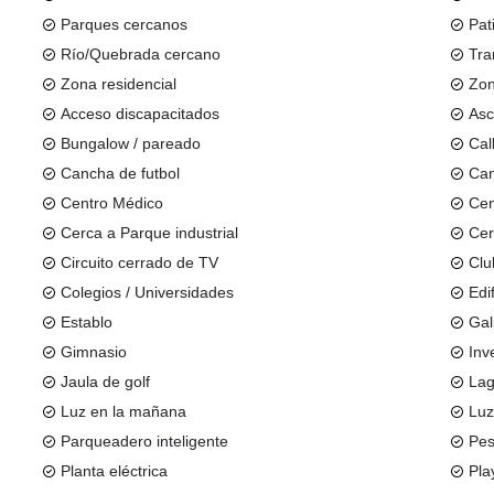
Parques cercanos
Pat
Río/Quebrada cercano
Tra
Zona residencial
Zon
Acceso discapacitados
Asc
Bungalow / pareado
Cal
Cancha de futbol
Can
Centro Médico
Cen
Cerca a Parque industrial
Cer
Circuito cerrado de TV
Clu
Colegios / Universidades
Edi
Establo
Ga
Gimnasio
Inv
Jaula de golf
La
Luz en la mañana
Luz
Parqueadero inteligente
Pes
Planta eléctrica
Pla