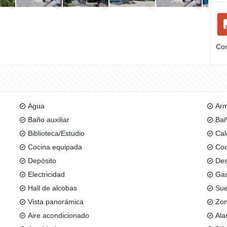
Com
Agua
Arm
Baño auxiliar
Bañ
Biblioteca/Estudio
Cal
Cocina equipada
Coc
Depósito
De
Electricidad
Gas
Hall de alcobas
Sue
Vista panorámica
Zon
Aire acondicionado
Ala