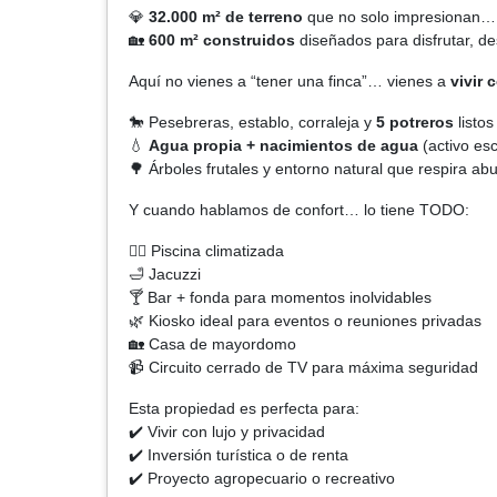
💎
32.000 m² de terreno
que no solo impresionan… 
🏡
600 m² construidos
diseñados para disfrutar, de
Aquí no vienes a “tener una finca”… vienes a
vivir
🐎 Pesebreras, establo, corraleja y
5 potreros
listos
💧
Agua propia + nacimientos de agua
(activo es
🌳 Árboles frutales y entorno natural que respira ab
Y cuando hablamos de confort… lo tiene TODO:
🏊‍♂️ Piscina climatizada
🛁 Jacuzzi
🍸 Bar + fonda para momentos inolvidables
🌿 Kiosko ideal para eventos o reuniones privadas
🏡 Casa de mayordomo
📹 Circuito cerrado de TV para máxima seguridad
Esta propiedad es perfecta para:
✔️ Vivir con lujo y privacidad
✔️ Inversión turística o de renta
✔️ Proyecto agropecuario o recreativo