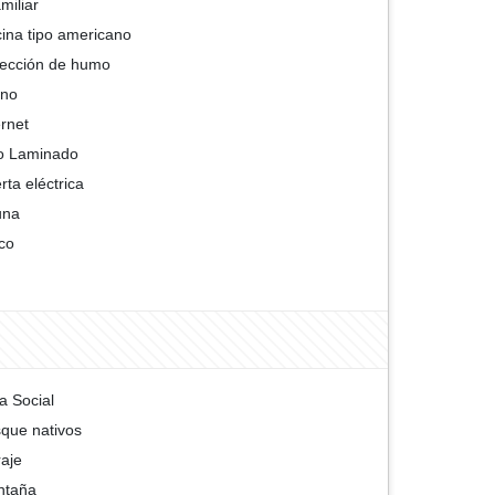
amiliar
ina tipo americano
ección de humo
rno
ernet
o Laminado
rta eléctrica
una
co
a Social
que nativos
aje
ntaña