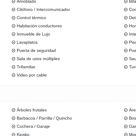
Amoblado
Bif
Citófono / Intercomunicador
Coc
Control térmico
Det
Habitación conductores
Ho
Inmueble de Lujo
Int
Lavaplatos
Pis
Puerta de seguridad
Pue
Sala de usos múltiples
Sa
Trifamiliar
Tur
Video por cable
Árboles frutales
Áre
Barbacoa / Parrilla / Quincho
Bos
Cochera / Garaje
Gar
Kiosko
Mo