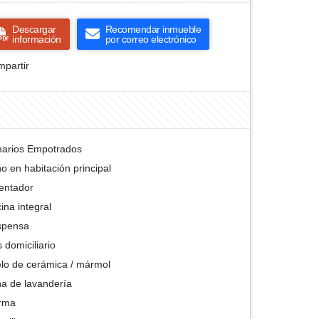
Descargar
Recomendar inmueble
información
por correo electrónico
partir
arios Empotrados
o en habitación principal
entador
ina integral
spensa
 domiciliario
lo de cerámica / mármol
a de lavandería
rma