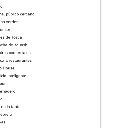
io
ns. público cercano
as verdes
ensor
les de Tosca
cha de squash
tros comerciales
ca a restaurantes
b House
ficio Inteligente
lpón
ernadero
go
 en la tarde
ebrera
yas