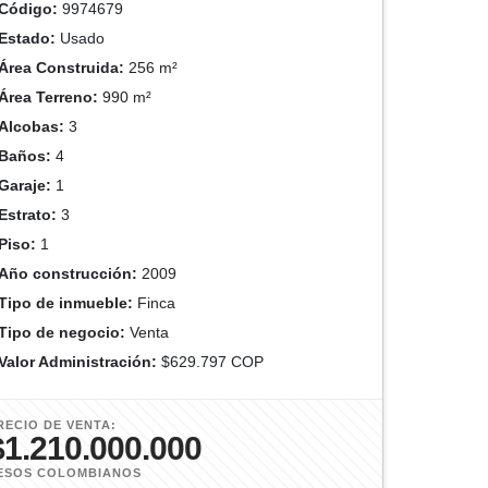
Código:
9974679
Estado:
Usado
Área Construida:
256 m²
Área Terreno:
990 m²
Alcobas:
3
Baños:
4
Garaje:
1
Estrato:
3
Piso:
1
Año construcción:
2009
Tipo de inmueble:
Finca
Tipo de negocio:
Venta
Valor Administración:
$629.797 COP
RECIO DE VENTA:
$1.210.000.000
ESOS COLOMBIANOS