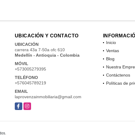
UBICACIÓN Y CONTACTO
INFORMACI
Inicio
UBICACIÓN
carrera 43a 7-50a ofc 610
Ventas
Medellín - Antioquia - Colombia
Blog
MÓVIL
Nuestra Empre
+573005279395
Contáctenos
TELÉFONO
+576045789219
Políticas de pr
EMAIL
laprovenzainmobiliaria@gmail.com
Facebook
Instagram
dos.