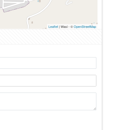
Leaflet
| Wasi - ©
OpenStreetMap