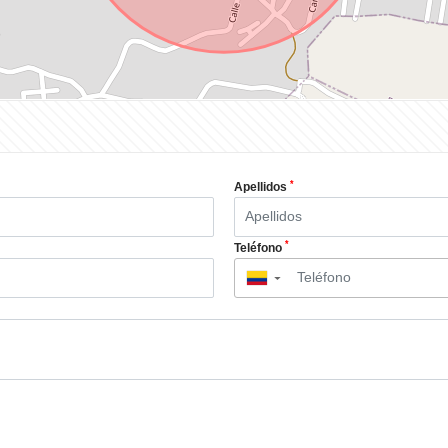
*
Apellidos
*
Teléfono
▼