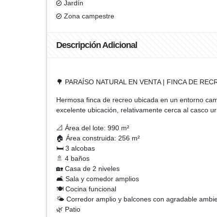
Jardín
Zona campestre
Descripción Adicional
🌳 PARAÍSO NATURAL EN VENTA | FINCA DE REC
Hermosa finca de recreo ubicada en un entorno campes
excelente ubicación, relativamente cerca al casco ur
📐 Área del lote: 990 m²
🏠 Área construida: 256 m²
🛏️ 3 alcobas
🚿 4 baños
🏡 Casa de 2 niveles
🛋️ Sala y comedor amplios
🍽️ Cocina funcional
🌤️ Corredor amplio y balcones con agradable ambi
🌿 Patio