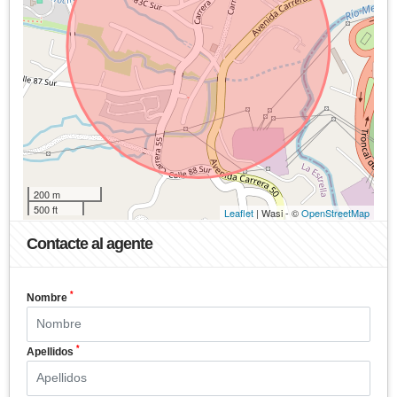
200 m
500 ft
Leaflet
| Wasi - ©
OpenStreetMap
Contacte al agente
*
Nombre
*
Apellidos