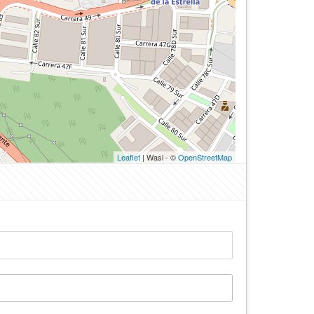
Leaflet
| Wasi - ©
OpenStreetMap