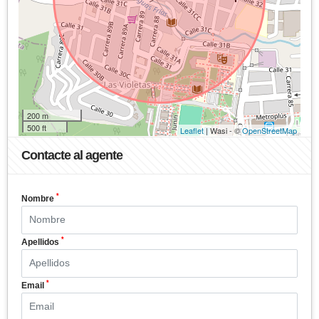
200 m
500 ft
Leaflet
| Wasi - ©
OpenStreetMap
Contacte al agente
*
Nombre
*
Apellidos
*
Email