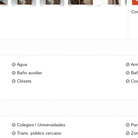
Com
Agua
Arm
Baño auxiliar
Bañ
Clósets
Coc
Colegios / Universidades
Par
Trans. público cercano
Zon