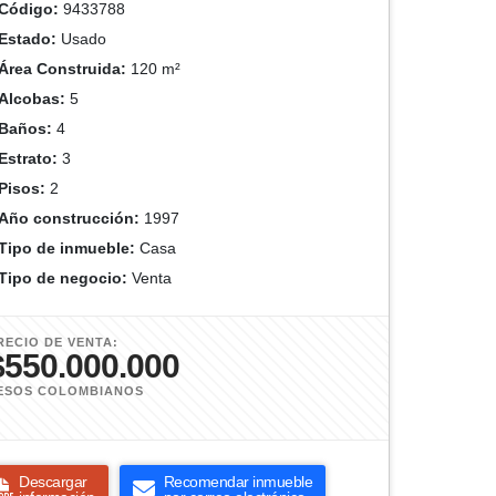
Código:
9433788
Estado:
Usado
Área Construida:
120 m²
Alcobas:
5
Baños:
4
Estrato:
3
Pisos:
2
Año construcción:
1997
Tipo de inmueble:
Casa
Tipo de negocio:
Venta
RECIO DE VENTA:
$550.000.000
ESOS COLOMBIANOS
Descargar
Recomendar inmueble