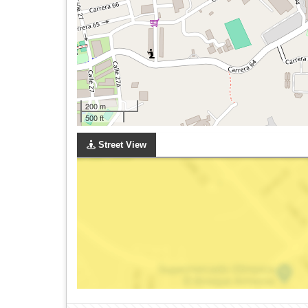
200 m
500 ft
Street View