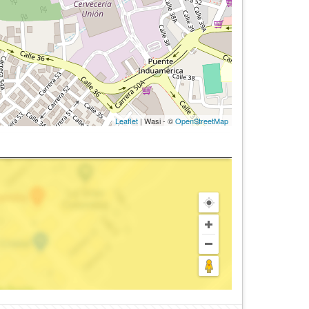
Leaflet
| Wasi - ©
OpenStreetMap