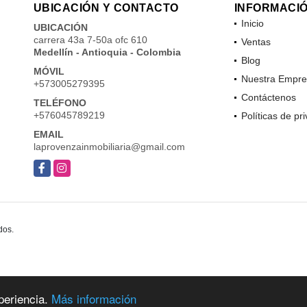
UBICACIÓN Y CONTACTO
INFORMACI
Inicio
UBICACIÓN
carrera 43a 7-50a ofc 610
Ventas
Medellín - Antioquia - Colombia
Blog
MÓVIL
Nuestra Empre
+573005279395
Contáctenos
TELÉFONO
+576045789219
Políticas de pr
EMAIL
laprovenzainmobiliaria@gmail.com
Facebook
Instagram
dos.
periencia.
Más información