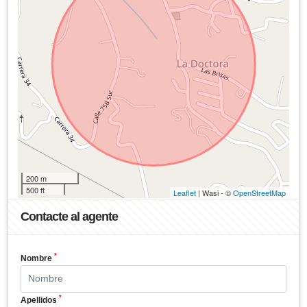
200 m
500 ft
Leaflet
| Wasi - ©
OpenStreetMap
Contacte al agente
*
Nombre
*
Apellidos