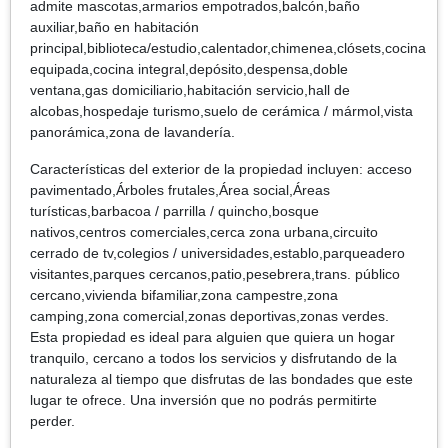
admite mascotas,armarios empotrados,balcón,baño
auxiliar,baño en habitación
principal,biblioteca/estudio,calentador,chimenea,clósets,cocina
equipada,cocina integral,depósito,despensa,doble
ventana,gas domiciliario,habitación servicio,hall de
alcobas,hospedaje turismo,suelo de cerámica / mármol,vista
panorámica,zona de lavandería.
Características del exterior de la propiedad incluyen: acceso
pavimentado,Árboles frutales,Área social,Áreas
turísticas,barbacoa / parrilla / quincho,bosque
nativos,centros comerciales,cerca zona urbana,circuito
cerrado de tv,colegios / universidades,establo,parqueadero
visitantes,parques cercanos,patio,pesebrera,trans. público
cercano,vivienda bifamiliar,zona campestre,zona
camping,zona comercial,zonas deportivas,zonas verdes.
Esta propiedad es ideal para alguien que quiera un hogar
tranquilo, cercano a todos los servicios y disfrutando de la
naturaleza al tiempo que disfrutas de las bondades que este
lugar te ofrece. Una inversión que no podrás permitirte
perder.