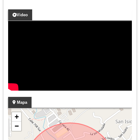
Video
Mapa
+
−