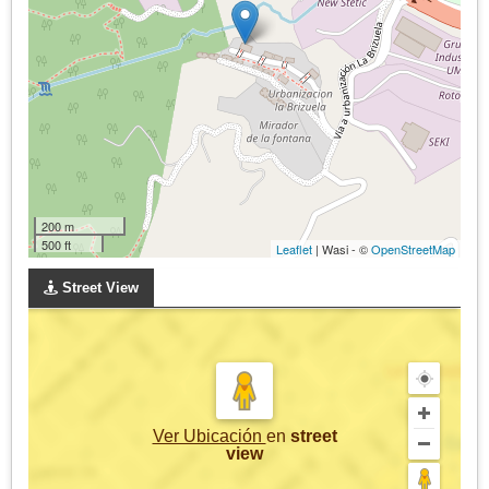
200 m
500 ft
Leaflet
| Wasi - ©
OpenStreetMap
Street View
Ver Ubicación
en
street
view