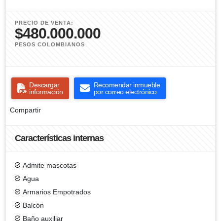
PRECIO DE VENTA:
$480.000.000
PESOS COLOMBIANOS
Descargar
Recomendar inmueble
información
por correo electrónico
Compartir
Características internas
Admite mascotas
Agua
Armarios Empotrados
Balcón
Baño auxiliar