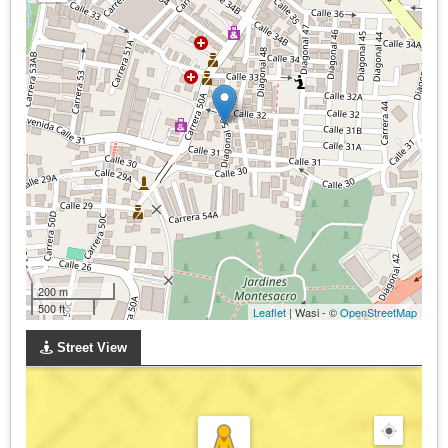
200 m
500 ft
Leaflet
| Wasi - ©
OpenStreetMap
Street View