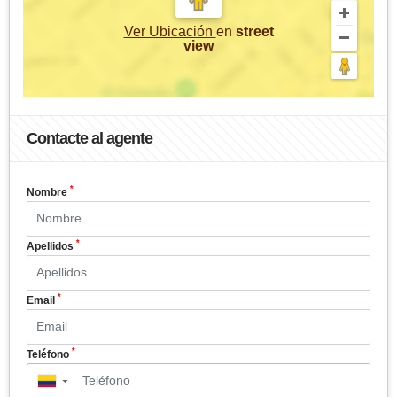
Ver Ubicación
en
street
view
Contacte al agente
*
Nombre
*
Apellidos
*
Email
*
Teléfono
▼