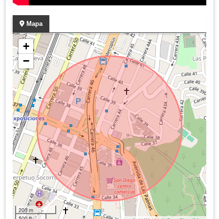
Mapa
+
−
200 m
500 ft