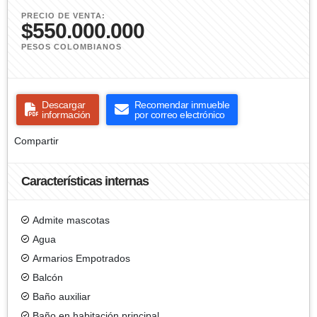
PRECIO DE VENTA:
$550.000.000
PESOS COLOMBIANOS
Descargar
Recomendar inmueble
información
por correo electrónico
Compartir
Características internas
Admite mascotas
Agua
Armarios Empotrados
Balcón
Baño auxiliar
Baño en habitación principal