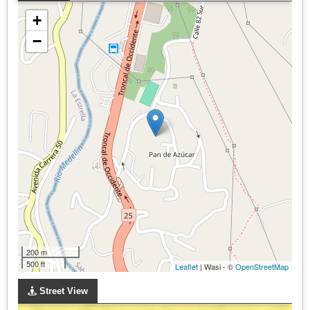
+
−
200 m
500 ft
Leaflet
| Wasi - ©
OpenStreetMap
Street View