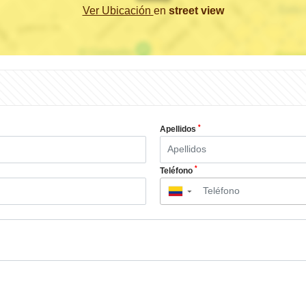
Ver Ubicación
en
street view
*
Apellidos
*
Teléfono
▼