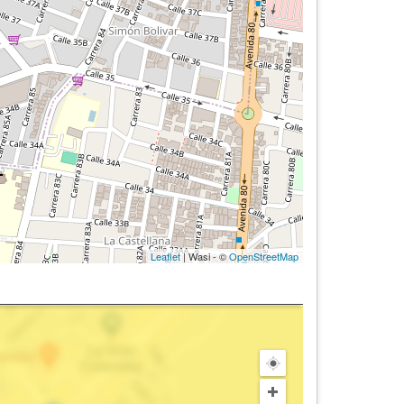
Leaflet
| Wasi - ©
OpenStreetMap