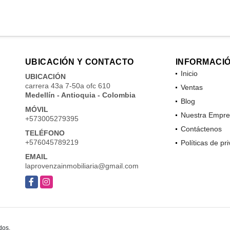
UBICACIÓN Y CONTACTO
INFORMACI
Inicio
UBICACIÓN
carrera 43a 7-50a ofc 610
Ventas
Medellín - Antioquia - Colombia
Blog
MÓVIL
Nuestra Empre
+573005279395
Contáctenos
TELÉFONO
+576045789219
Políticas de pr
EMAIL
laprovenzainmobiliaria@gmail.com
Facebook
Instagram
dos.