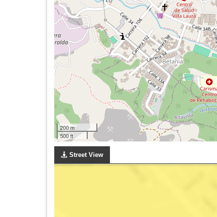
200 m
500 ft
Street View