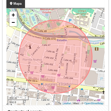
Mapa
+
−
200 m
500 ft
Leaflet
| Wasi - ©
OpenStreetMap