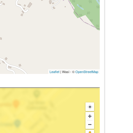
Leaflet
| Wasi - ©
OpenStreetMap