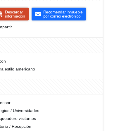
Descargar
Recomendar inmueble
información
por correo electrónico
partir
cón
ra estilo americano
ensor
egios / Universidades
queadero visitantes
tería / Recepción