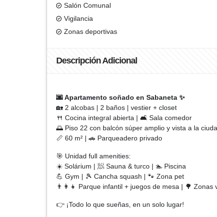
Salón Comunal
Vigilancia
Zonas deportivas
Descripción Adicional
🌆 Apartamento soñado en Sabaneta ✨
🏡 2 alcobas | 2 baños | vestier + closet
🍴 Cocina integral abierta | 🛋️ Sala comedor
🌅 Piso 22 con balcón súper amplio y vista a la ciud
📏 60 m² | 🚗 Parqueadero privado
🎯 Unidad full amenities:
☀️ Solárium | 🧖 Sauna & turco | 🏊 Piscina
💪 Gym | 🎾 Cancha squash | 🐾 Zona pet
👨‍👩‍👧 Parque infantil + juegos de mesa | 🌳 Zonas
👉 ¡Todo lo que sueñas, en un solo lugar!