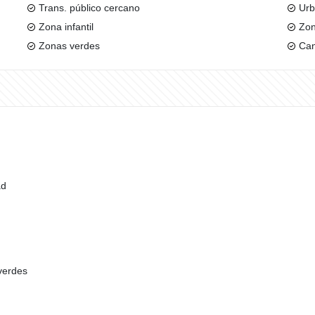
Trans. público cercano
Urb
Zona infantil
Zon
Zonas verdes
Can
ad
 verdes