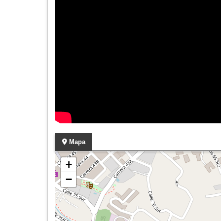
Mapa
+
−