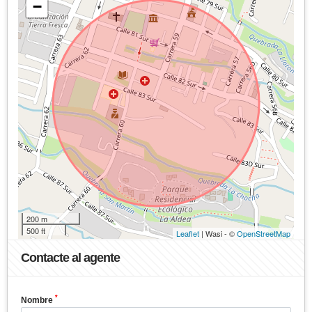
−
200 m
500 ft
Leaflet
| Wasi - ©
OpenStreetMap
Contacte al agente
*
Nombre