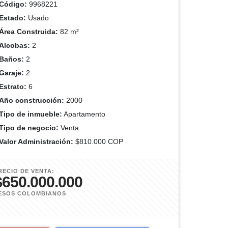
Código:
9968221
Estado:
Usado
Área Construida:
82 m²
Alcobas:
2
Baños:
2
Garaje:
2
Estrato:
6
Año construcción:
2000
Tipo de inmueble:
Apartamento
Tipo de negocio:
Venta
Valor Administración:
$810.000 COP
RECIO DE VENTA:
$650.000.000
ESOS COLOMBIANOS