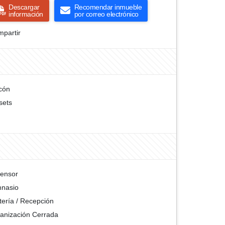
Descargar
Recomendar inmueble
información
por correo electrónico
partir
cón
sets
ensor
nasio
tería / Recepción
anización Cerrada