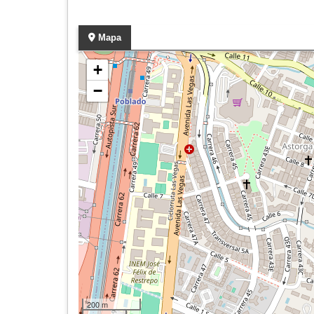
Mapa
+
−
200 m