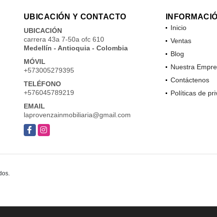
UBICACIÓN Y CONTACTO
INFORMACI
Inicio
UBICACIÓN
carrera 43a 7-50a ofc 610
Ventas
Medellín - Antioquia - Colombia
Blog
MÓVIL
Nuestra Empre
+573005279395
Contáctenos
TELÉFONO
+576045789219
Políticas de pr
EMAIL
laprovenzainmobiliaria@gmail.com
Facebook
Instagram
dos.