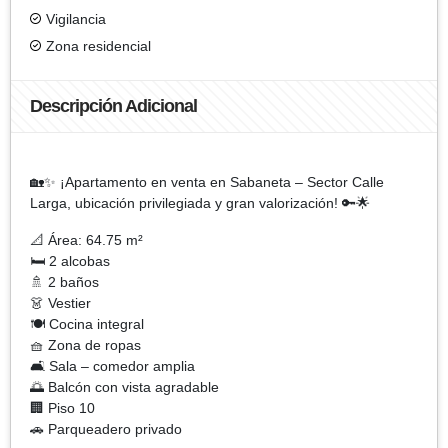
Vigilancia
Zona residencial
Descripción Adicional
🏡✨ ¡Apartamento en venta en Sabaneta – Sector Calle
Larga, ubicación privilegiada y gran valorización! 🔑🌟
📐 Área: 64.75 m²
🛏️ 2 alcobas
🚿 2 baños
👗 Vestier
🍽️ Cocina integral
🧺 Zona de ropas
🛋️ Sala – comedor amplia
🌅 Balcón con vista agradable
🏢 Piso 10
🚗 Parqueadero privado