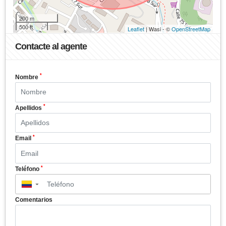
200 m
500 ft
Leaflet
| Wasi - ©
OpenStreetMap
Contacte al agente
*
Nombre
*
Apellidos
*
Email
*
Teléfono
▼
Comentarios