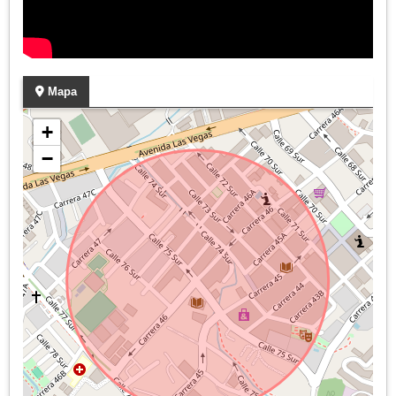
Mapa
+
−