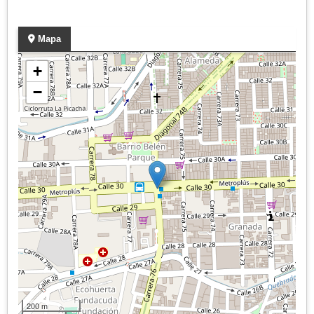
Mapa
+
−
200 m