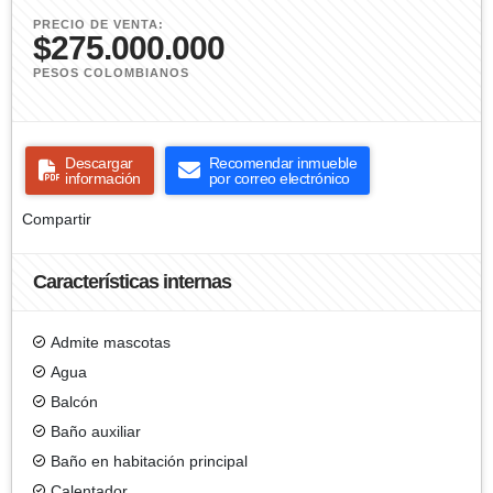
PRECIO DE VENTA:
$275.000.000
PESOS COLOMBIANOS
Descargar
Recomendar inmueble
información
por correo electrónico
Compartir
Características internas
Admite mascotas
Agua
Balcón
Baño auxiliar
Baño en habitación principal
Calentador