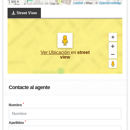
500 ft
Leaflet
| Wasi - ©
OpenStreetMap
Street View
Ver Ubicación
en
street
view
Contacte al agente
*
Nombre
*
Apellidos